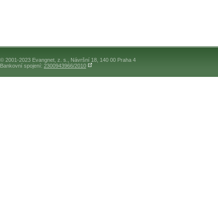
© 2001-2023 Evangnet, z. s., Návršní 18, 140 00 Praha 4
Bankovní spojení:
2300943966/2010