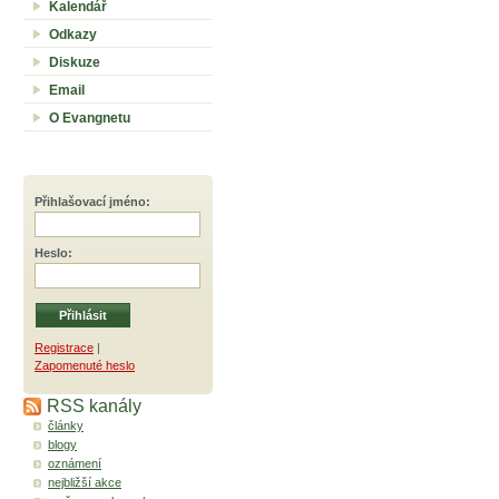
Kalendář
Odkazy
Diskuze
Email
O Evangnetu
Přihlašovací jméno
:
Heslo
:
Registrace
|
Zapomenuté heslo
RSS kanály
články
blogy
oznámení
nejbližší akce