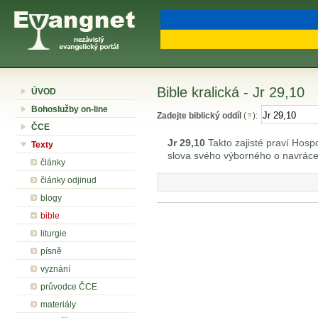
Bible kralická - Jr 29,10
ÚVOD
Bohoslužby on-line
Zadejte biblický oddíl
(
):
ČCE
Jr 29,10
Takto zajisté praví Hosp
Texty
slova svého výborného o navrácen
články
články odjinud
blogy
bible
liturgie
písně
vyznání
průvodce ČCE
materiály