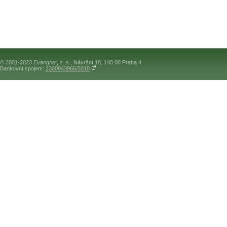
© 2001-2023 Evangnet, z. s., Návršní 18, 140 00 Praha 4
Bankovní spojení:
2300943966/2010