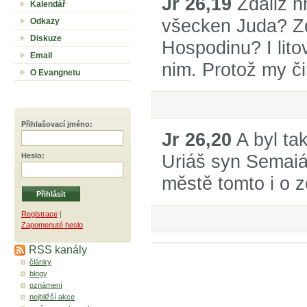
Jr 26,19
Zdaliž hn
Kalendář
všecken Juda? Zd
Odkazy
Diskuze
Hospodinu? I lito
Email
nim. Protož my č
O Evangnetu
Přihlašovací jméno
:
Jr 26,20
A byl ta
Uriáš syn Semaiá
Heslo
:
městě tomto i o z
Registrace
|
Zapomenuté heslo
RSS kanály
články
blogy
oznámení
nejbližší akce