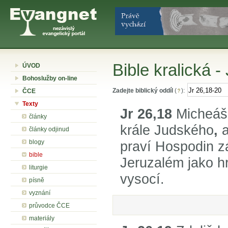
Bible kralická -
ÚVOD
Bohoslužby on-line
Zadejte biblický oddíl
(
):
ČCE
Texty
Jr 26,18
Micheáš 
články
krále Judského
,
a
články odjinud
blogy
praví Hospodin z
bible
Jeruzalém jako 
liturgie
vysocí.
písně
vyznání
průvodce ČCE
materiály