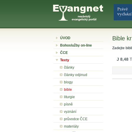
Bible kr
ÚVOD
Bohoslužby on-line
Zadejte bibl
ČCE
J 8,48
T
Texty
články
články odjinud
blogy
bible
liturgie
písně
vyznání
průvodce ČCE
materiály