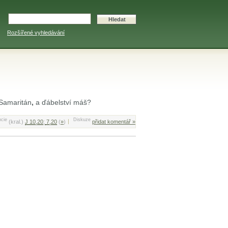
Rozšířené vyhledávání
 Samaritán
,
a ďábelství máš?
cie
Diskuze
(kral.)
J 10,20
;
7,20
(
»
)
přidat komentář »