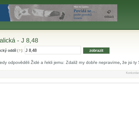
alická - J 8,48
ický oddíl
(
):
edy odpověděli Židé a řekli jemu: Zdaliž my dobře nepravíme
,
že jsi ty
Konkordan