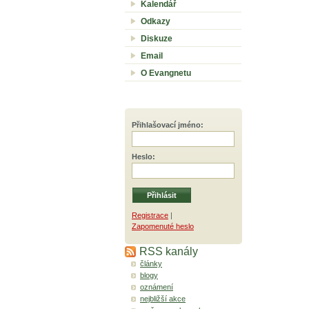
Kalendář
Odkazy
Diskuze
Email
O Evangnetu
Přihlašovací jméno
:
Heslo
:
Registrace
|
Zapomenuté heslo
RSS kanály
články
blogy
oznámení
nejbližší akce