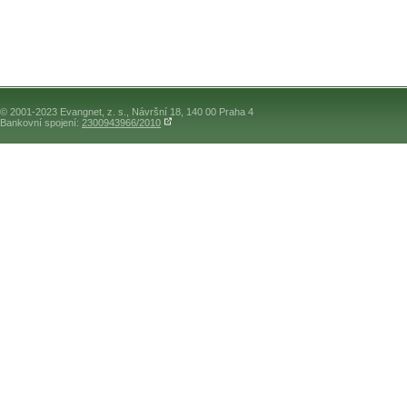
© 2001-2023 Evangnet, z. s., Návršní 18, 140 00 Praha 4
Bankovní spojení:
2300943966/2010