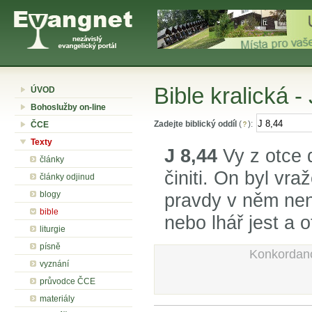
Bible kralická -
ÚVOD
Bohoslužby on-line
Zadejte biblický oddíl
(
):
ČCE
Texty
J 8,44
Vy z otce 
články
činiti. On byl vr
články odjinud
blogy
pravdy v něm nen
bible
nebo lhář jest a ot
liturgie
písně
Konkordan
vyznání
průvodce ČCE
materiály