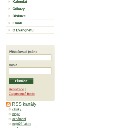
Kalendář
Odkazy
Diskuze
Email
O Evangnetu
Přihlašovací jméno
:
Heslo
:
Registrace
|
Zapomenuté heslo
RSS kanály
články
blogy
oznámení
nejbližší akce