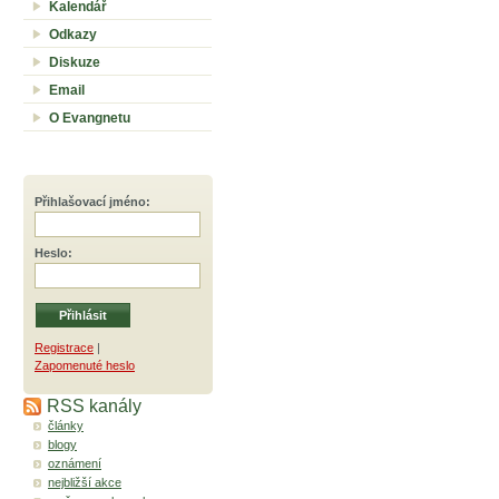
Kalendář
Odkazy
Diskuze
Email
O Evangnetu
Přihlašovací jméno
:
Heslo
:
Registrace
|
Zapomenuté heslo
RSS kanály
články
blogy
oznámení
nejbližší akce