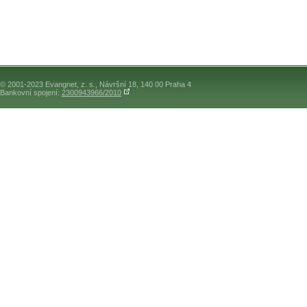
© 2001-2023 Evangnet, z. s., Návršní 18, 140 00 Praha 4
Bankovní spojení:
2300943966/2010