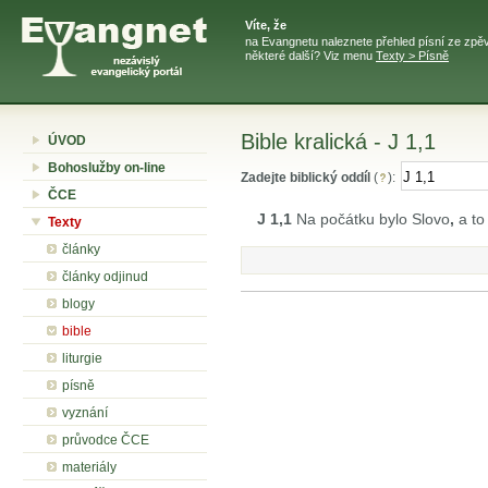
Víte, že
na Evangnetu naleznete přehled písní ze zpěv
některé další? Viz menu
Texty > Písně
Bible kralická - J 1,1
ÚVOD
Bohoslužby on-line
Zadejte biblický oddíl
(
):
ČCE
J 1,1
Na počátku bylo Slovo
,
a to
Texty
články
články odjinud
blogy
bible
liturgie
písně
vyznání
průvodce ČCE
materiály