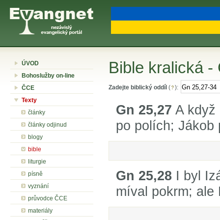
Bible kralická 
ÚVOD
Bohoslužby on-line
Zadejte biblický oddíl
(
):
ČCE
Texty
Gn 25,27
A když d
články
po polích; Jákob 
články odjinud
blogy
bible
liturgie
Gn 25,28
I byl I
písně
vyznání
míval pokrm; ale
průvodce ČCE
materiály