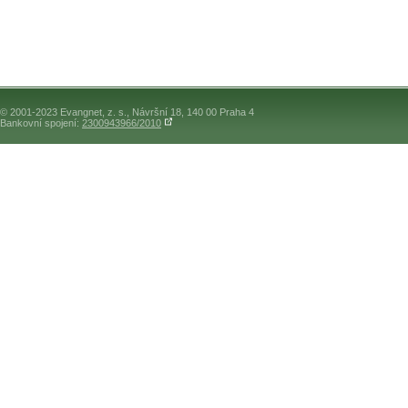
© 2001-2023 Evangnet, z. s., Návršní 18, 140 00 Praha 4
Bankovní spojení:
2300943966/2010