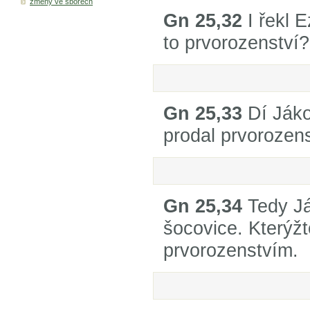
změny ve sborech
Gn 25,32
I řekl E
to prvorozenství?
Gn 25,33
Dí Jáko
prodal prvorozens
Gn 25,34
Tedy Já
šocovice. Kterýžto
prvorozenstvím.