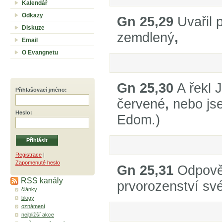
Kalendář
Odkazy
Gn 25,29
Uvařil 
Diskuze
zemdlený
,
Email
O Evangnetu
Gn 25,30
A řekl 
Přihlašovací jméno
:
červené
,
nebo jse
Heslo
:
Edom.)
Registrace
|
Zapomenuté heslo
Gn 25,31
Odpověd
RSS kanály
prvorozenství své
články
blogy
oznámení
nejbližší akce