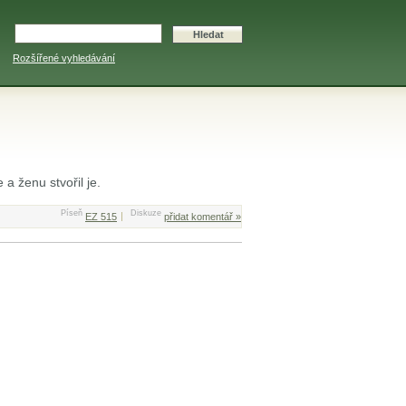
Rozšířené vyhledávání
a ženu stvořil je.
Píseň
Diskuze
EZ 515
přidat komentář »