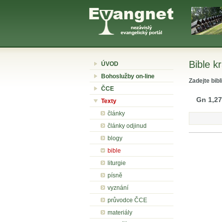
Bible k
ÚVOD
Bohoslužby on-line
Zadejte bibl
ČCE
Gn 1,27
Texty
články
články odjinud
blogy
bible
liturgie
písně
vyznání
průvodce ČCE
materiály