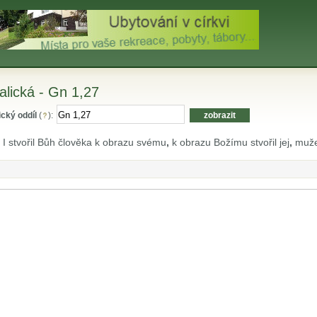
ralická - Gn 1,27
ický oddíl
(
):
I stvořil Bůh člověka k obrazu svému
,
k obrazu Božímu stvořil jej
,
muže 