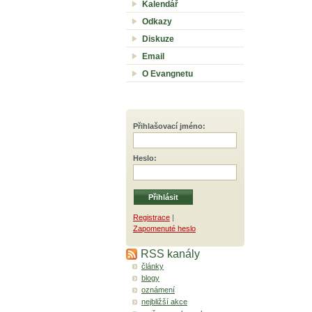
Kalendář
Odkazy
Diskuze
Email
O Evangnetu
Přihlašovací jméno
:
Heslo
:
Registrace
|
Zapomenuté heslo
RSS kanály
články
blogy
oznámení
nejbližší akce