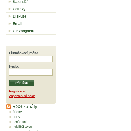
Kalendář
Odkazy
Diskuze
Email
O Evangnetu
Přihlašovací jméno
:
Heslo
:
Registrace
|
Zapomenuté heslo
RSS kanály
články
blogy
oznámení
nejbližší akce