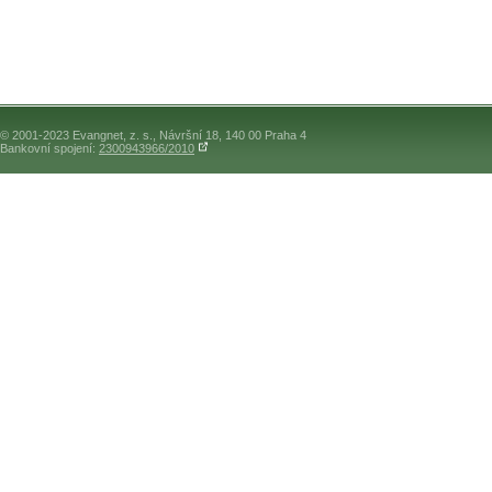
© 2001-2023 Evangnet, z. s., Návršní 18, 140 00 Praha 4
Bankovní spojení:
2300943966/2010