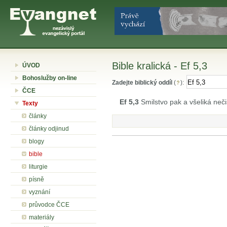
Bible kralická - Ef 5,3
ÚVOD
Bohoslužby on-line
Zadejte biblický oddíl
(
):
ČCE
Ef 5,3
Smilstvo pak a všeliká neči
Texty
články
články odjinud
blogy
bible
liturgie
písně
vyznání
průvodce ČCE
materiály