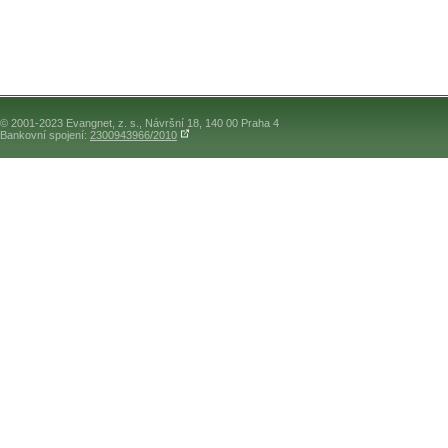
© 2001-2023 Evangnet, z. s., Návršní 18, 140 00 Praha 4
Bankovní spojení:
2300943966/2010