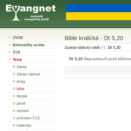
Bible kralická - Dt 5,20
ÚVOD
Bohoslužby on-line
Zadejte biblický oddíl
(
):
ČCE
Dt 5,20
Nepromluvíš proti bližní
Texty
články
články odjinud
blogy
bible
liturgie
písně
vyznání
průvodce ČCE
materiály