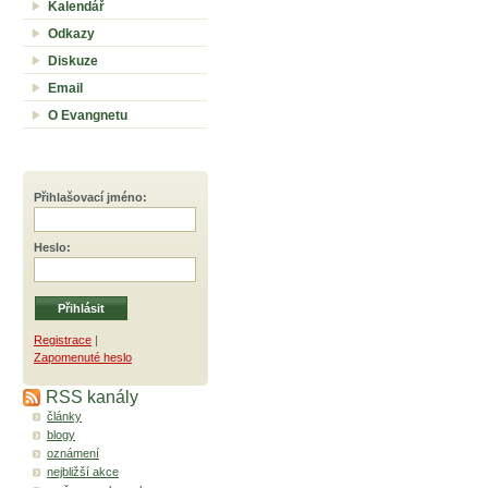
Kalendář
Odkazy
Diskuze
Email
O Evangnetu
Přihlašovací jméno
:
Heslo
:
Registrace
|
Zapomenuté heslo
RSS kanály
články
blogy
oznámení
nejbližší akce