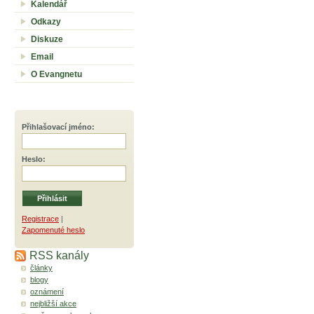
Kalendář
Odkazy
Diskuze
Email
O Evangnetu
Přihlašovací jméno
:
Heslo
:
Registrace
|
Zapomenuté heslo
RSS kanály
články
blogy
oznámení
nejbližší akce