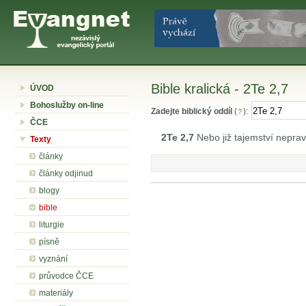
Bible kralická - 2Te 2,7
ÚVOD
Bohoslužby on-line
Zadejte biblický oddíl
(
):
ČCE
2Te 2,7
Nebo již tajemství neprav
Texty
články
články odjinud
blogy
bible
liturgie
písně
vyznání
průvodce ČCE
materiály