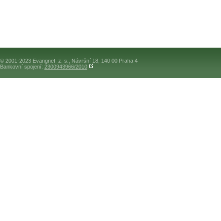
© 2001-2023 Evangnet, z. s., Návršní 18, 140 00 Praha 4
Bankovní spojení:
2300943966/2010