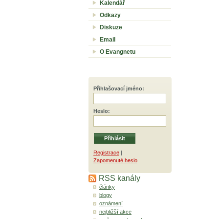
Kalendář
Odkazy
Diskuze
Email
O Evangnetu
Přihlašovací jméno
:
Heslo
:
Registrace
|
Zapomenuté heslo
RSS kanály
články
blogy
oznámení
nejbližší akce