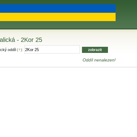
ralická - 2Kor 25
ický oddíl
(
):
Oddíl nenalezen!