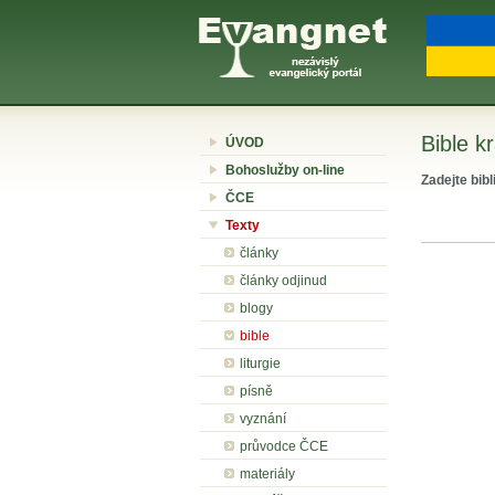
Bible k
ÚVOD
Bohoslužby on-line
Zadejte bibl
ČCE
Texty
články
články odjinud
blogy
bible
liturgie
písně
vyznání
průvodce ČCE
materiály