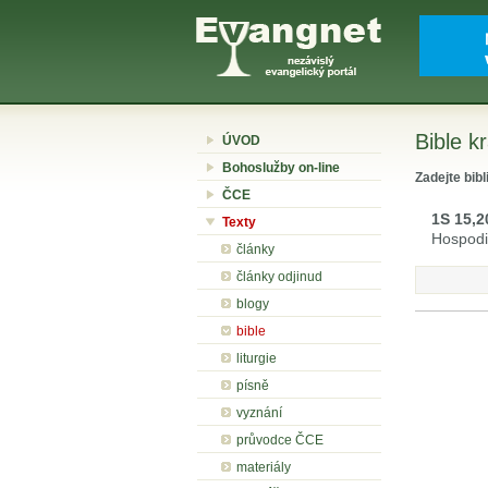
Bible k
ÚVOD
Bohoslužby on-line
Zadejte bibl
ČCE
1S 15,2
Texty
Hospod
články
články odjinud
blogy
bible
liturgie
písně
vyznání
průvodce ČCE
materiály