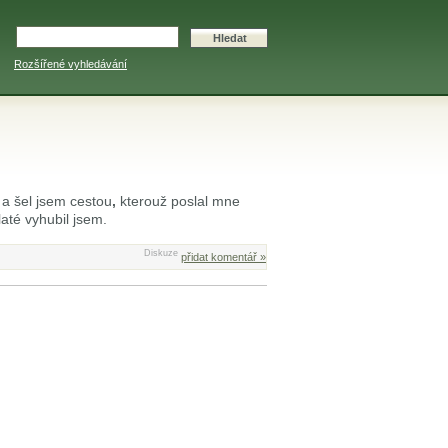
Rozšířené vyhledávání
a šel jsem cestou
,
kterouž poslal mne
até vyhubil jsem.
Diskuze
přidat komentář »