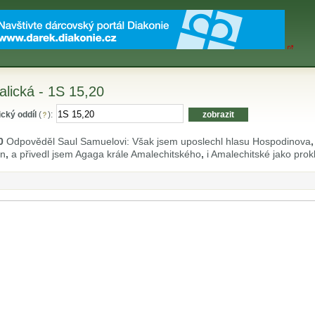
ralická - 1S 15,20
ický oddíl
(
):
0
Odpověděl Saul Samuelovi: Však jsem uposlechl hlasu Hospodinova
,
in
,
a přivedl jsem Agaga krále Amalechitského
,
i Amalechitské jako prokl