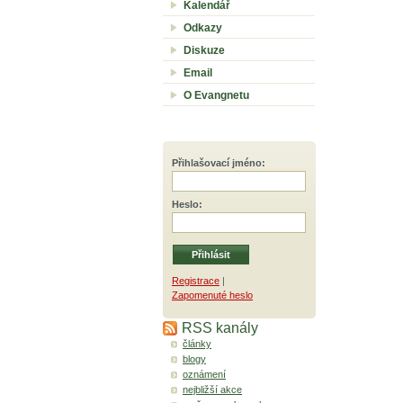
Kalendář
Odkazy
Diskuze
Email
O Evangnetu
Přihlašovací jméno
:
Heslo
:
Registrace
|
Zapomenuté heslo
RSS kanály
články
blogy
oznámení
nejbližší akce