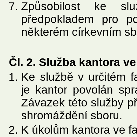
Způsobilost ke sl
předpokladem pro po
některém církevním sb
Čl. 2. Služba kantora v
Ke službě v určitém f
je kantor povolán sp
Závazek této služby p
shromáždění sboru.
K úkolům kantora ve fa