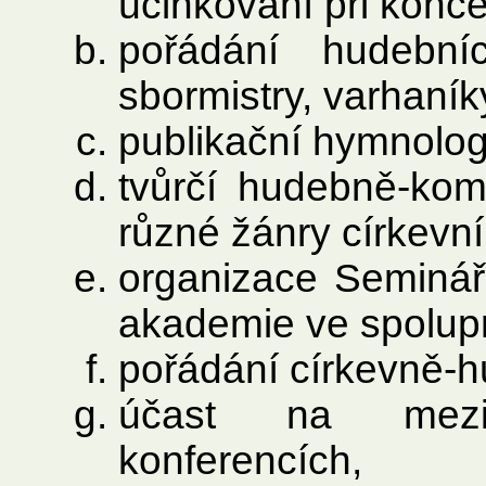
účinkování při konce
pořádání hudebn
sbormistry, varhaník
publikační hymnolog
tvůrčí hudebně-kom
různé žánry církevní
organizace Seminář
akademie ve spolupr
pořádání církevně-h
účast na mezin
konferencích,