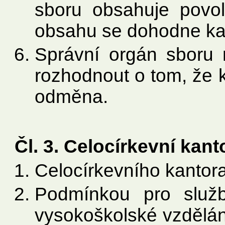
sboru obsahuje povola
obsahu se dohodne kan
Správní orgán sboru
rozhodnout o tom, že k
odměna.
Čl. 3. Celocírkevní kant
Celocírkevního kantor
Podmínkou pro služb
vysokoškolské vzdělán