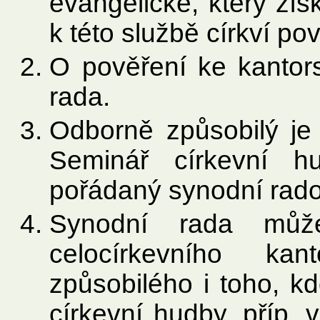
evangelické, který zís
k této službě církví po
O pověření ke kantor
rada.
Odborně způsobilý je
Seminář církevní h
pořádaný synodní rad
Synodní rada můž
celocírkevního k
způsobilého i toho, kd
církevní hudby, příp. 