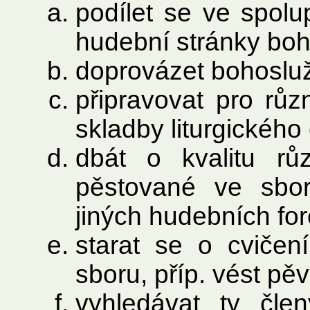
podílet se ve spolu
hudební stránky boh
doprovázet bohoslu
připravovat pro rů
skladby liturgického
dbát o kvalitu rů
pěstované ve sboru
jiných hudebních fo
starat se o cvičen
sboru, příp. vést pě
vyhledávat ty čle