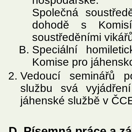
hospodářské.
Společná soustře
dohodě s Komisí
soustředěními vikářů
Speciální homileti
Komise pro jáhensk
Vedoucí seminářů p
službu svá vyjádřen
jáhenské službě v ČC
D. Písemná práce a zá