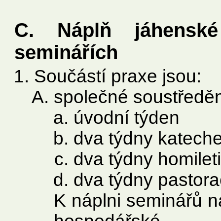
C. Náplň jáhensk
seminářích
Součástí praxe jsou:
společné soustředě
úvodní týden
dva týdny kateche
dva týdny homilet
dva týdny pastora
K náplni seminářů ná