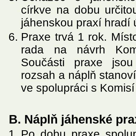
církve na dobu určito
jáhenskou praxí hradí ú
Praxe trvá 1 rok. Mís
rada na návrh Komi
Součásti praxe jsou
rozsah a náplň stanov
ve spolupráci s Komisí 
B. Náplň jáhenské pra
Po dobu praxe spolu