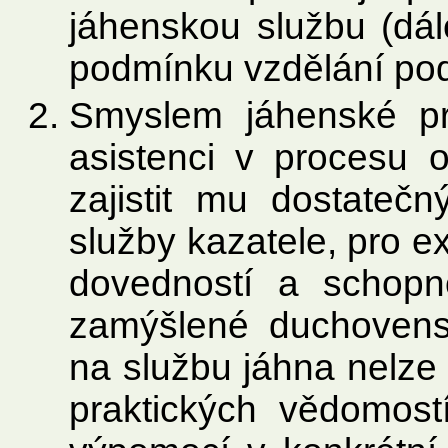
jáhenskou službu (dále
podmínku vzdělání po
Smyslem jáhenské pr
asistenci v procesu o
zajistit mu dostatečn
služby kazatele, pro e
dovedností a schopno
zamýšlené duchovensk
na službu jáhna nelz
praktických vědomos