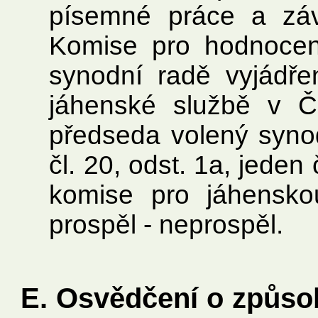
písemné práce a záv
Komise pro hodnocen
synodní radě vyjádře
jáhenské službě v Č
předseda volený syno
čl. 20, odst. 1a, jeden
komise pro jáhensko
prospěl - neprospěl.
E. Osvědčení o způsob