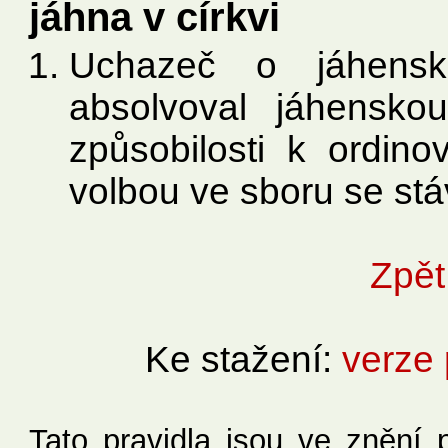
jáhna v církvi
Uchazeč o jáhensk
absolvoval jáhensko
způsobilosti k ordino
volbou ve sboru se st
Zpět
Ke stažení:
verze 
Tato pravidla jsou ve znění