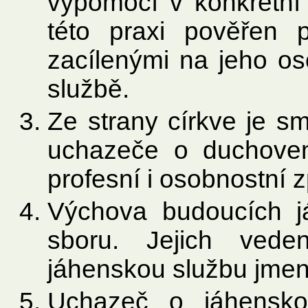
výpomocí v konkrétní 
této praxi pověřen 
zacílenými na jeho o
službě.
Ze strany církve je s
uchazeče o duchoven
profesní i osobnostní z
Výchova budoucích j
sboru. Jejich vede
jáhenskou službu jme
Uchazeč o jáhensko