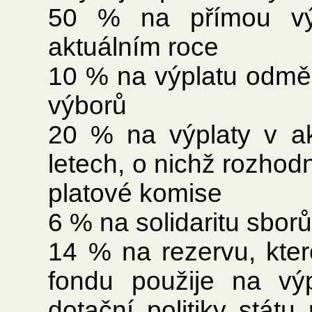
50 % na přímou výp
aktuálním roce
10 % na výplatu odměn
výborů
20 % na výplaty v ak
letech, o nichž rozho
platové komise
6 % na solidaritu sbor
14 % na rezervu, kter
fondu použije na v
dotační politiky stát