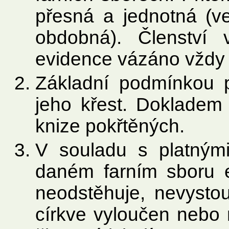
přesná a jednotná (v
obdobná). Členství
evidence vázáno vždy 
Základní podmínkou pr
jeho křest. Dokladem
knize pokřtěných.
V souladu s platným
daném farním sboru 
neodstěhuje, nevystou
církve vyloučen nebo