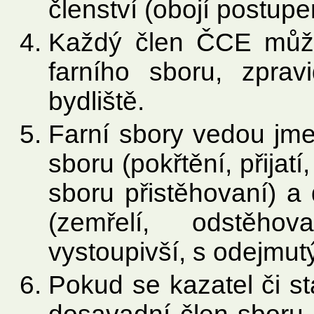
členství (obojí postu
Každý člen ČCE můž
farního sboru, zprav
bydliště.
Farní sbory vedou jme
sboru (pokřtění, přijat
sboru přistěhovaní) a
(zemřelí, odstěhov
vystoupivší, s odejmut
Pokud se kazatel či s