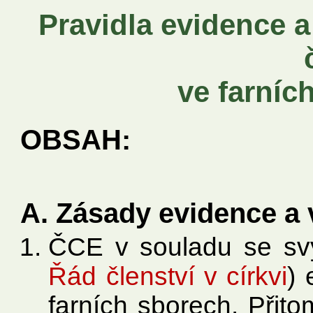
Pravidla evidence 
ve farníc
OBSAH:
A. Zásady evidence a 
ČCE v souladu se s
Řád členství v církvi
) 
farních sborech. Přit