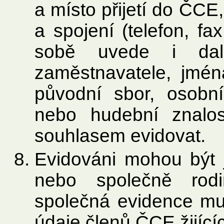
a místo přijetí do ČCE,
a spojení (telefon, fa
sobě uvede i dalš
zaměstnavatele, jména
původní sbor, osobní 
nebo hudební znalos
souhlasem evidovat.
Evidováni mohou být j
nebo společně rodi
společná evidence mu
údaje členů ČCE žijící