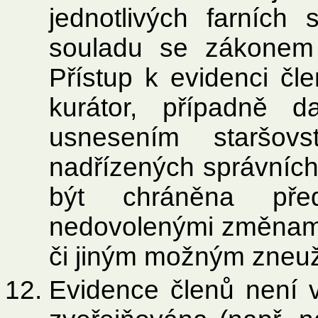
jednotlivých farníc
souladu se zákonem
Přístup k evidenci čl
kurátor, případně 
usnesením staršovs
nadřízených správních
být chráněna pře
nedovolenými změnam
či jiným možným zneuž
Evidence členů není v