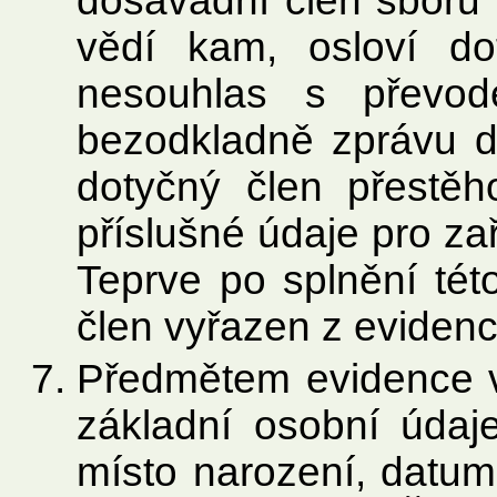
dosavadní člen sboru 
vědí kam, osloví do
nesouhlas s převod
bezodkladně zprávu d
dotyčný člen přestěh
příslušné údaje pro za
Teprve po splnění té
člen vyřazen z evidenc
Předmětem evidence ve
základní osobní údaj
místo narození, datum