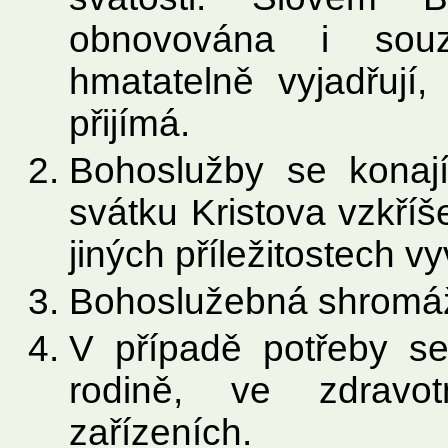
obnovována i souze
hmatatelně vyjadřují,
přijímá.
Bohoslužby se konají
svátku Kristova vzkříše
jiných příležitostech v
Bohoslužebná shromážd
V případě potřeby s
rodině, ve zdravot
zařízeních.