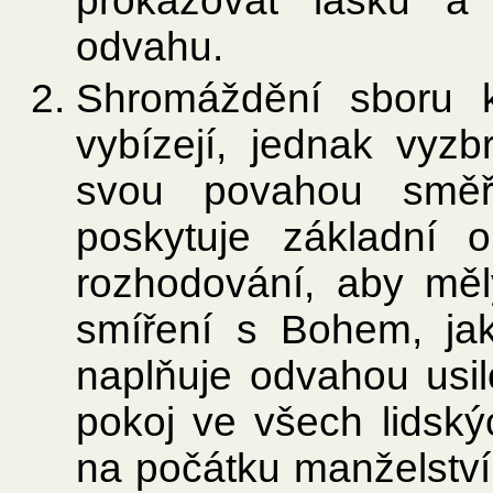
prokazovat lásku a t
odvahu.
Shromáždění sboru k
vybízejí, jednak vyzb
svou povahou směř
poskytuje základní o
rozhodování, aby měl
smíření s Bohem, jak
naplňuje odvahou usil
pokoj ve všech lidský
na počátku manželství 