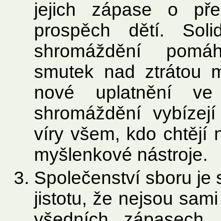
jejich zápase o př
prospěch dětí. Soli
shromáždění pomáh
smutek nad ztrátou m
nové uplatnění ve 
shromáždění vybízej
víry všem, kdo chtějí 
myšlenkové nástroje.
Společenství sboru je
jistotu, že nejsou sam
všedních zápasech,