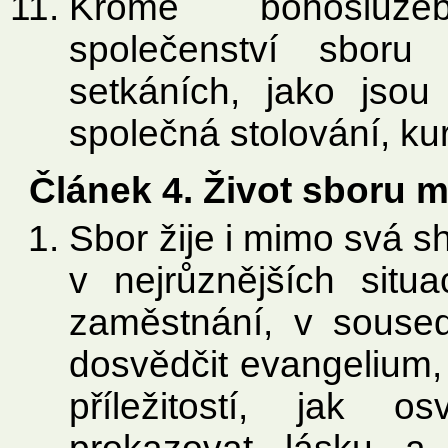
Kromě bohosluže
společenství sboru
setkáních, jako jsou
společná stolování, ku
Článek 4. Život sboru
Sbor žije i mimo svá s
v nejrůznějších situ
zaměstnání, v souseds
dosvědčit evangelium, j
příležitostí, jak o