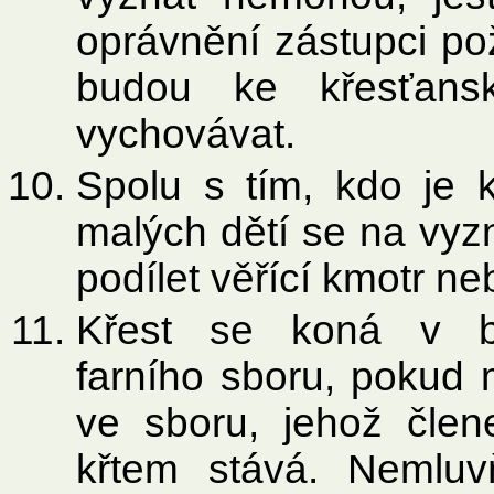
oprávnění zástupci pož
budou ke křesťansk
vychovávat.
Spolu s tím, kdo je k
malých dětí se na vyz
podílet věřící kmotr n
Křest se koná v b
farního sboru, pokud 
ve sboru, jehož člen
křtem stává. Nemluv