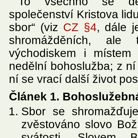
To všechno se dě
společenství Kristova lid
sbor“ (viz
CZ §4
, dále j
shromážděních, ale
východiskem i místem 
nedělní bohoslužba; z ní
ní se vrací další život posp
Článek 1. Bohoslužebn
Sbor se shromažďuje
zvěstováno slovo Boží
svátosti. Slovem B