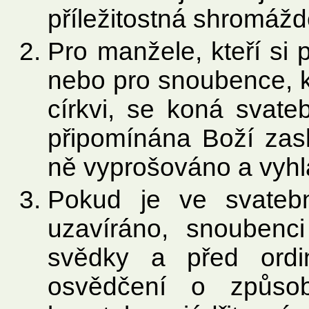
příležitostná shromážd
Pro manžele, kteří si
nebo pro snoubence, kt
církvi, se koná svat
připomínána Boží zasl
ně vyprošováno a vyh
Pokud je ve svateb
uzavíráno, snoubenc
svědky a před ordi
osvědčení o způsob