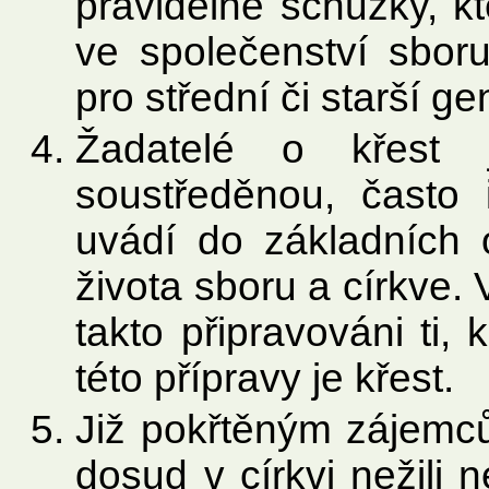
pravidelné schůzky, kt
ve společenství sbor
pro střední či starší g
Žadatelé o křest j
soustředěnou, často i
uvádí do základních 
života sboru a církve. 
takto připravováni ti,
této přípravy je křest.
Již pokřtěným zájemcům
dosud v církvi nežili n