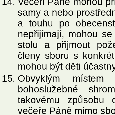
Večeři Páně mohou přij
samy a nebo prostředni
a touhu po obecenst
nepřijímají, mohou se
stolu a přijmout pož
členy sboru s konkré
mohou být děti účastn
Obvyklým místem 
bohoslužebné shro
takovému způsobu d
večeře Páně mimo sbo