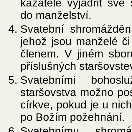
kazatele vyjádřit své
do manželství.
Svatební shromážděn
jehož jsou manželé či
členem. V jiném sbo
příslušných staršovste
Svatebními bohos
staršovstva možno pos
církve, pokud je u ni
po Božím požehnání.
Svatebnímu shromá