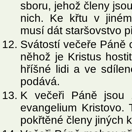
sboru, jehož členy jso
nich. Ke křtu v jiné
musí dát staršovstvo p
Svátostí večeře Páně c
něhož je Kristus hosti
hříšné lidi a ve sdíl
podává.
K večeři Páně jsou zv
evangelium Kristovo. 
pokřtěné členy jiných 