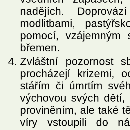
nadějích. Doprová
modlitbami, pastýřs
pomocí, vzájemným s
břemen.
Zvláštní pozornost s
procházejí krizemi, 
stářím či úmrtím svéh
výchovou svých dětí,
proviněním, ale také 
víry vstoupili do n