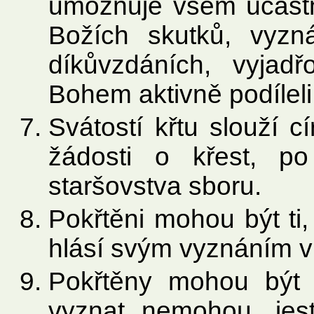
umožňuje všem účastn
Božích skutků, vyzná
díkůvzdáních, vyjadř
Bohem aktivně podíleli
Svátostí křtu slouží 
žádosti o křest, p
staršovstva sboru.
Pokřtěni mohou být ti,
hlásí svým vyznáním ví
Pokřtěny mohou být i
vyznat nemohou, jest