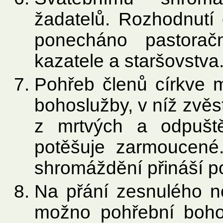
žadatelů. Rozhodnutí 
ponecháno pastoračn
kazatele a staršovstva
Pohřeb členů církve 
bohoslužby, v níž zvě
z mrtvých a odpuště
potěšuje zarmoucené.
shromáždění přináší po
Na přání zesnulého n
možno pohřební bohos