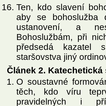
Ten, kdo slavení boh
aby se bohoslužba d
ustanovení, a n
Bohoslužbám, při nich
předsedá kazatel 
staršovstva jiný ordino
Článek 2. Katechetická
O soustavné formování
těch, kdo víru tepr
pravidelných i příl