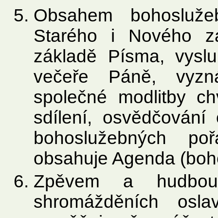
Obsahem bohosluže
Starého i Nového z
základě Písma, vyslu
večeře Páně, vyzná
společné modlitby chv
sdílení, osvědčování 
bohoslužebných po
obsahuje Agenda (boho
Zpěvem a hudbou
shromážděních osla