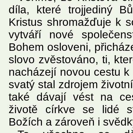
díla, které trojjediný 
Kristus shromažďuje k so
vytváří nové společenst
Bohem osloveni, přicháze
slovo zvěstováno, ti, kte
nacházejí novou cestu k 
svatý stal zdrojem životn
také dávají vést na ce
životě církve se lidé s
Božích a zároveň i svědky 