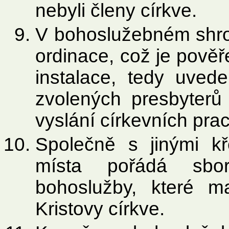
nebyli členy církve.
V bohoslužebném shro
ordinace, což je pověř
instalace, tedy uved
zvolených presbyterů 
vyslání církevních pr
Společně s jinými k
místa pořádá sbor 
bohoslužby, které maj
Kristovy církve.