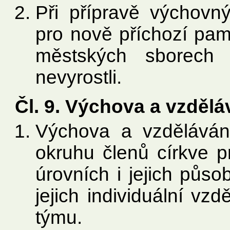
Při přípravě výchovn
pro nově příchozí pama
městských sborech p
nevyrostli.
Čl. 9. Výchova a vzdělá
Výchova a vzdělávání
okruhu členů církve p
úrovních i jejich půs
jejich individuální vzd
týmu.