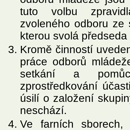
tuto volbu zpravid
zvoleného odboru ze s
kterou svolá předseda
Kromě činností uvede
práce odborů mládeže
setkání a pomůck
zprostředkování účast
úsilí o založení skup
neschází.
Ve farních sborech,