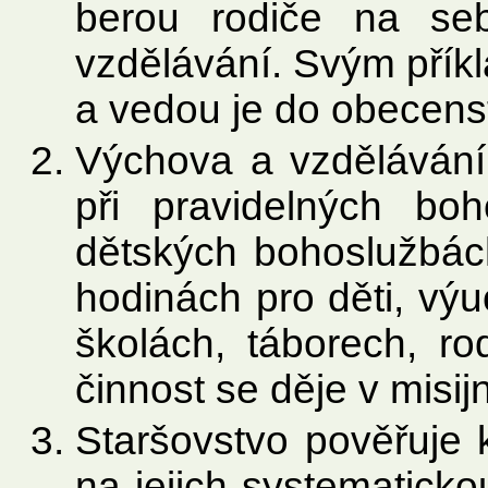
berou rodiče na se
vzdělávání. Svým přík
a vedou je do obecenst
Výchova a vzdělávání 
při pravidelných bo
dětských bohoslužbách
hodinách pro děti, vý
školách, táborech, ro
činnost se děje v misijn
Staršovstvo pověřuje 
na jejich systematick