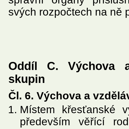
svých rozpočtech na ně p
Oddíl C. Výchova a 
skupin
Čl. 6. Výchova a vzdělá
Místem křesťanské v
především věřící ro