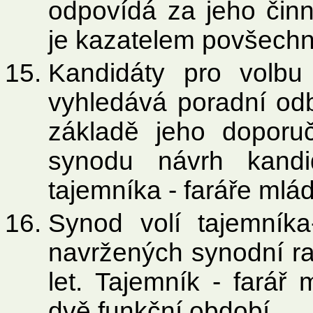
odpovídá za jeho činn
je kazatelem povšech
Kandidáty pro volbu
vyhledává poradní od
základě jeho doporu
synodu návrh kandi
tajemníka - faráře mlá
Synod volí tajemníka
navržených synodní ra
let. Tajemník - farář
dvě funkční období.