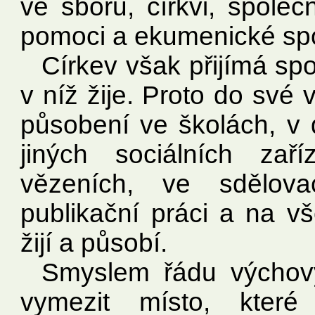
ve sboru, církvi, společ
pomoci a ekumenické spo
Církev však přijímá sp
v níž žije. Proto do své
působení ve školách, v 
jiných sociálních zař
vězeních, ve sdělova
publikační práci a na vš
žijí a působí.
Smyslem řádu výchovy
vymezit místo, kter