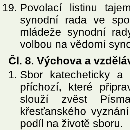
Povolací listinu taje
synodní rada ve spo
mládeže synodní rad
volbou na vědomí syn
Čl. 8. Výchova a vzděl
Sbor katecheticky a
příchozí, které připr
slouží zvěst Písm
křesťanského vyznání,
podíl na životě sboru.