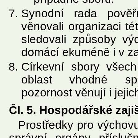
Synodní rada pověř
věnovali organizaci té
sledovali způsoby vý
domácí ekuméně i v za
Církevní sbory všech
oblast vhodné spol
pozornost věnují i jeji
Čl. 5. Hospodářské zaji
Prostředky pro výchovu 
správní orgány příslu