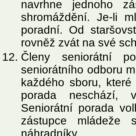
navrhne jednoho zá
shromáždění. Je-li m
poradní. Od staršov
rovněž zvát na své sc
Členy seniorátní p
seniorátního odboru ml
každého sboru, které
porada neschází, v
Seniorátní porada vo
zástupce mládeže 
náhradníky.