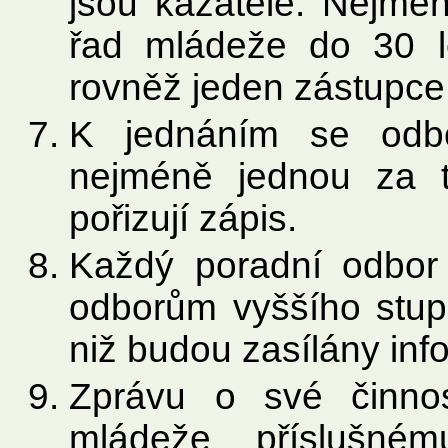
jsou kazatelé. Nejmén
řad mládeže do 30 l
rovněž jeden zástupce
K jednáním se odbo
nejméně jednou za t
pořizují zápis.
Každý poradní odbor
odborům vyššího stup
niž budou zasílány inf
Zprávu o své činnos
mládeže příslušném