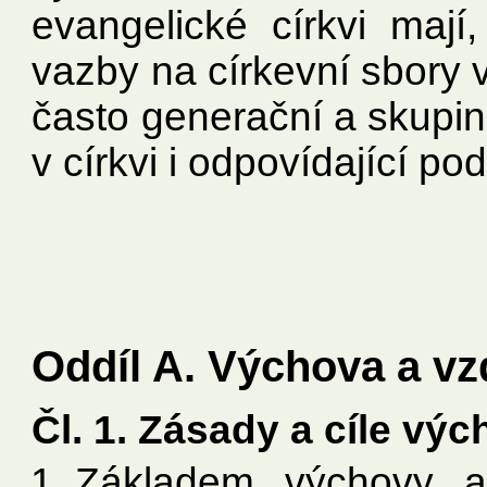
evangelické církvi mají,
vazby na církevní sbory 
často generační a skupin
v církvi i odpovídající po
Oddíl A. Výchova a vzd
Čl. 1. Zásady a cíle výc
Základem výchovy a 