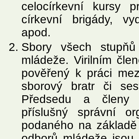
celocírkevní kursy 
církevní brigády, v
apod.
Sbory všech stupňů 
mládeže. Virilním čle
pověřený k práci mezi
sborový bratr či ses
Předsedu a členy 
příslušný správní o
podaného na základě 
odborů mládeže jsou n