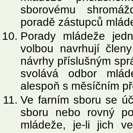
sborovému shromážd
poradě zástupců mlád
Porady mládeže jedna
volbou navrhují člen
návrhy příslušným spr
svolává odbor mlád
alespoň s měsíčním př
Ve farním sboru se ú
sboru nebo rovný po
mládeže, je-li jich 