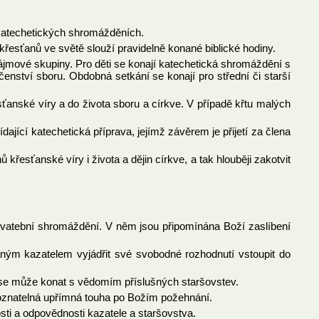
ch katechetických shromážděních.
křesťanů ve světě slouží pravidelně konané biblické hodiny.
ájmové skupiny. Pro děti se konají katechetická shromáždění s
enství sboru. Obdobná setkání se konají pro střední či starší
sťanské víry a do života sboru a církve. V případě křtu malých
dající katechetická příprava, jejímž závěrem je přijetí za člena
esťanské víry i života a dějin církve, a tak hlouběji zakotvit
á svatební shromáždění. V něm jsou připomínána Boží zaslíbení
ým kazatelem vyjádřit své svobodné rozhodnutí vstoupit do
 se může konat s vědomím příslušných staršovstev.
poznatelná upřímná touha po Božím požehnání.
sti a odpovědnosti kazatele a staršovstva.