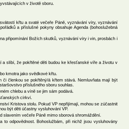
yvstávajících v životě sboru.
átostí křtu a svaté večeře Páně, vyznávání víry, vyznávání
ých pořádků a příslušné pokyny obsahuje Agenda (bohoslužebná
řipomínání Božích skutků, vyznávání víry i vin, prosbách i
 a slíbí, že pokřtěné děti budou ke křesťanské víře a životu v
nebo kmotra jako svědkové křtu.
 či členkou se pokřtěný/á křtem stává. Nemluvňata mají být
 staršovstvo příslušného sboru souhlas.
díleném chlebu a víně se jim sám podává.
esťanských církví.
nství Kristova stolu. Pokud VP nepřijímají, mohou se zúčastnit
ou být děti účastny vysluhování VP.
ed slavením večeře Páně mimo sborová shromáždění.
za to odpovědnost. Bohoslužbám, při nichž jsou vysluhovány