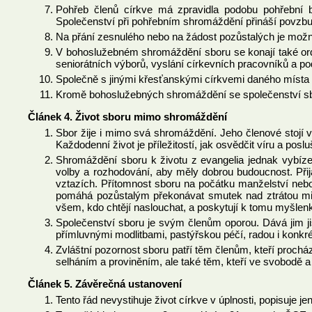
Pohřeb členů církve má zpravidla podobu pohřební b
Společenství při pohřebním shromáždění přináší povzbuze
Na přání zesnulého nebo na žádost pozůstalých je možno
V bohoslužebném shromáždění sboru se konají také ordin
seniorátních výborů, vyslání církevních pracovníků a p
Společně s jinými křesťanskými církvemi daného místa po
Kromě bohoslužebných shromáždění se společenství sboru
Článek 4. Život sboru mimo shromáždění
Sbor žije i mimo svá shromáždění. Jeho členové stojí v 
Každodenní život je příležitostí, jak osvědčit víru a posl
Shromáždění sboru k životu z evangelia jednak vybízej
volby a rozhodování, aby měly dobrou budoucnost. Přij
vztazích. Přítomnost sboru na počátku manželství nebo p
pomáhá pozůstalým překonávat smutek nad ztrátou mil
všem, kdo chtějí naslouchat, a poskytují k tomu myšlen
Společenství sboru je svým členům oporou. Dává jim ji
přímluvnými modlitbami, pastýřskou péčí, radou i konk
Zvláštní pozornost sboru patří těm členům, kteří prochá
selháním a proviněním, ale také těm, kteří ve svobodě a o
Článek 5. Závěrečná ustanovení
Tento řád nevystihuje život církve v úplnosti, popisuje jen