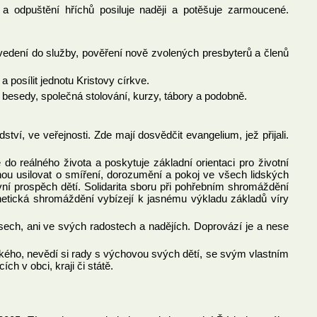
 odpuštění hříchů posiluje naději a potěšuje zarmoucené.
vedení do služby, pověření nově zvolených presbyterů a členů
 posílit jednotu Kristovy církve.
besedy, společná stolování, kurzy, tábory a podobně.
ví, ve veřejnosti. Zde mají dosvědčit evangelium, jež přijali.
o reálného života a poskytuje základní orientaci pro životní
hou usilovat o smíření, dorozumění a pokoj ve všech lidských
vní prospěch dětí. Solidarita sboru při pohřebním shromáždění
etická shromáždění vybízejí k jasnému výkladu základů víry
ech, ani ve svých radostech a nadějích. Doprovází je a nese
ízkého, nevědí si rady s výchovou svých dětí, se svým vlastním
h v obci, kraji či státě.