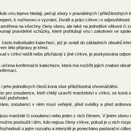
kdo víru teprve hledají, pečují sbory v pravidelných i příležitostný
opení, k rozhovoru o vyznání, životě a práci církve i o odpovědnosti 
aměřena na všechny členy sboru, ale také na jednotlivé věkové či z
ají pravidelné schůzky, které prohlubují víru i zakotvení ve společ
, často individuální katechezí, jež je uvádí do základních obsahů kře
rem této přípravy je křest.
ud v církvi nežili nebo přicházejí z jiné církve, je poskytována odpoví
na konfirmační katecheze, která má rozšířit jejich znalost obsahů kř
onfirmací.
i jeho jednotlivých členů koná sbor příležitostná shromáždění.
bo pro snoubence, kteří chtějí uzavřít manželství v církvi, se kon
Boží požehnání.
áno, snoubenci v něm musí veřejně, před svědky a před ordinovan
jsou manželé či snoubenci nebo jeden z nich členem. V jiném sboru
ožno posloužit i těm, kdo nejsou členy církve, pokud je u nich roz
hodnutí o jejím rozsahu a intenzitě je ponecháno pastorační citlivo