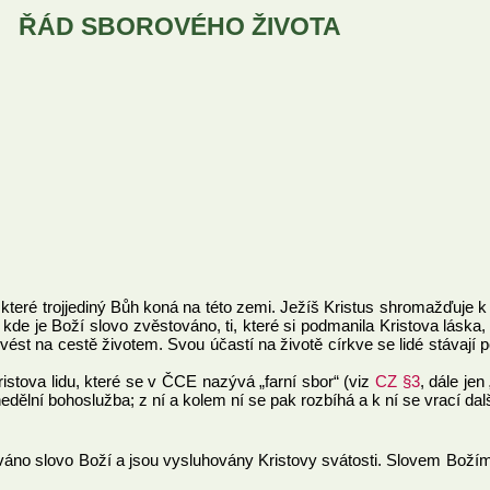
ŘÁD SBOROVÉHO ŽIVOTA
které trojjediný Bůh koná na této zemi. Ježíš Kristus shromažďuje k s
o, kde je Boží slovo zvěstováno, ti, které si podmanila Kristova lásk
 vést na cestě životem. Svou účastí na životě církve se lidé stávají 
stova lidu, které se v ČCE nazývá „farní sbor“ (viz
CZ §3
, dále je
ní bohoslužba; z ní a kolem ní se pak rozbíhá a k ní se vrací další ž
no slovo Boží a jsou vysluhovány Kristovy svátosti. Slovem Božím j