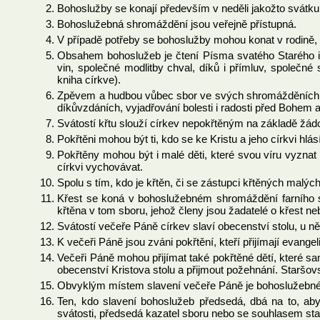
Bohoslužby se konají především v neděli jakožto svátku K
Bohoslužebná shromáždění jsou veřejně přístupná.
V případě potřeby se bohoslužby mohou konat v rodině, v
Obsahem bohoslužeb je čtení Písma svatého Starého i 
vin, společné modlitby chval, díků i přímluv, společn
kniha církve).
Zpěvem a hudbou vůbec sbor ve svých shromážděních os
díkůvzdáních, vyjadřování bolesti i radosti před Bohem ak
Svátostí křtu slouží církev nepokřtěným na základě žádo
Pokřtěni mohou být ti, kdo se ke Kristu a jeho církvi hl
Pokřtěny mohou být i malé děti, které svou víru vyznat 
církvi vychovávat.
Spolu s tím, kdo je křtěn, či se zástupci křtěných malý
Křest se koná v bohoslužebném shromáždění farního s
křtěna v tom sboru, jehož členy jsou žadatelé o křest n
Svátostí večeře Páně církev slaví obecenství stolu, u ně
K večeři Páně jsou zváni pokřtění, kteří přijímají evange
Večeři Páně mohou přijímat také pokřtěné dětí, které sa
obecenství Kristova stolu a přijmout požehnání. Staršo
Obvyklým místem slavení večeře Páně je bohoslužebné
Ten, kdo slavení bohoslužeb předsedá, dbá na to, ab
svátosti, předsedá kazatel sboru nebo se souhlasem sta