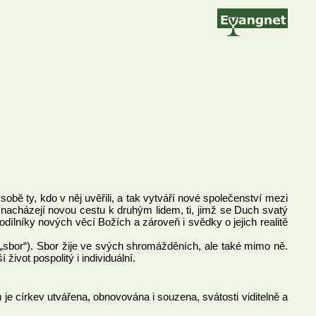
obě ty, kdo v něj uvěřili, a tak vytváří nové společenství mezi
a, nacházejí novou cestu k druhým lidem, ti, jimž se Duch svatý
podílníky nových věcí Božích a zároveň i svědky o jejich realitě
n „sbor“). Sbor žije ve svých shromážděních, ale také mimo ně.
ivot pospolitý i individuální.
e církev utvářena, obnovována i souzena, svátosti viditelně a