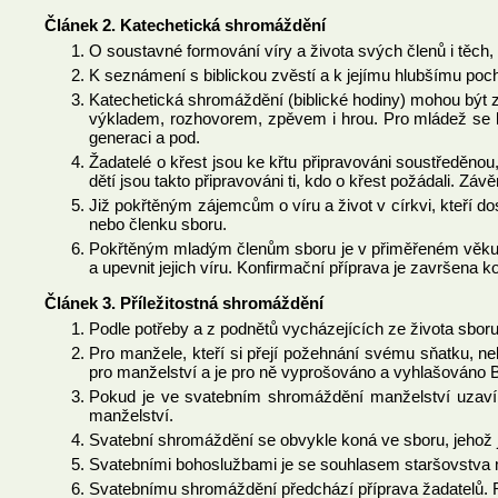
Článek 2. Katechetická shromáždění
O soustavné formování víry a života svých členů i těch, 
K seznámení s biblickou zvěstí a k jejímu hlubšímu poch
Katechetická shromáždění (biblické hodiny) mohou být z
výkladem, rozhovorem, zpěvem i hrou. Pro mládež se kon
generaci a pod.
Žadatelé o křest jsou ke křtu připravováni soustředěnou
dětí jsou takto připravováni ti, kdo o křest požádali. Závě
Již pokřtěným zájemcům o víru a život v církvi, kteří dos
nebo členku sboru.
Pokřtěným mladým členům sboru je v přiměřeném věku urče
a upevnit jejich víru. Konfirmační příprava je završena k
Článek 3. Příležitostná shromáždění
Podle potřeby a z podnětů vycházejících ze života sboru 
Pro manžele, kteří si přejí požehnání svému sňatku, ne
pro manželství a je pro ně vyprošováno a vyhlašováno 
Pokud je ve svatebním shromáždění manželství uzavír
manželství.
Svatební shromáždění se obvykle koná ve sboru, jehož 
Svatebními bohoslužbami je se souhlasem staršovstva m
Svatebnímu shromáždění předchází příprava žadatelů. Roz