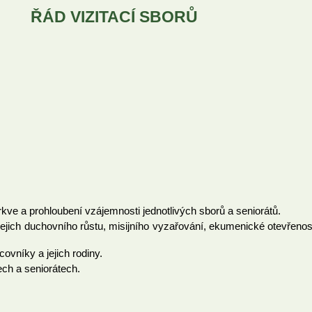
ŘÁD VIZITACÍ SBORŮ
rkve a prohloubení vzájemnosti jednotlivých sborů a seniorátů.
 jejich duchovního růstu, misijního vyzařování, ekumenické otevřenosti
ovníky a jejich rodiny.
ech a seniorátech.