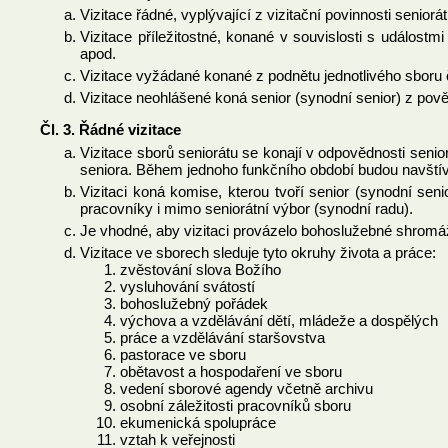
Vizitace řádné, vyplývající z vizitační povinnosti senior
Vizitace příležitostné, konané v souvislosti s událostmi
apod.
Vizitace vyžádané konané z podnětu jednotlivého sboru č
Vizitace neohlášené koná senior (synodní senior) z pově
Čl. 3. Řádné vizitace
Vizitace sborů seniorátu se konají v odpovědnosti seni
seniora. Během jednoho funkčního období budou navštív
Vizitaci koná komise, kterou tvoří senior (synodní seni
pracovníky i mimo seniorátní výbor (synodní radu).
Je vhodné, aby vizitaci provázelo bohoslužebné shromáž
Vizitace ve sborech sleduje tyto okruhy života a práce:
zvěstování slova Božího
vysluhování svátostí
bohoslužebný pořádek
výchova a vzdělávání dětí, mládeže a dospělých
práce a vzdělávání staršovstva
pastorace ve sboru
obětavost a hospodaření ve sboru
vedení sborové agendy včetně archivu
osobní záležitosti pracovníků sboru
ekumenická spolupráce
vztah k veřejnosti