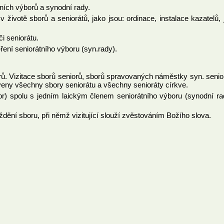
átních výborů a synodní rady.
 v životě sborů a seniorátů, jako jsou: ordinace, instalace kazatelů
i seniorátu.
ření seniorátního výboru (syn.rady).
orů. Vizitace sborů seniorů, sborů spravovaných náměstky syn. seni
eny všechny sbory seniorátu a všechny senioráty církve.
or) spolu s jedním laickým členem seniorátního výboru (synodní rady
dění sboru, při němž vizitující slouží zvěstováním Božího slova.