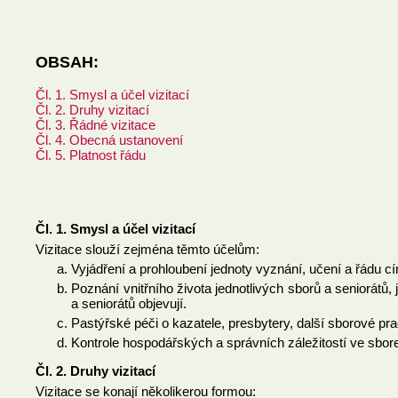
OBSAH:
Čl. 1. Smysl a účel vizitací
Čl. 2. Druhy vizitací
Čl. 3. Řádné vizitace
Čl. 4. Obecná ustanovení
Čl. 5. Platnost řádu
Čl. 1. Smysl a účel vizitací
Vizitace slouží zejména těmto účelům:
Vyjádření a prohloubení jednoty vyznání, učení a řádu cí
Poznání vnitřního života jednotlivých sborů a seniorátů,
a seniorátů objevují.
Pastýřské péči o kazatele, presbytery, další sborové prac
Kontrole hospodářských a správních záležitostí ve sbor
Čl. 2. Druhy vizitací
Vizitace se konají několikerou formou: