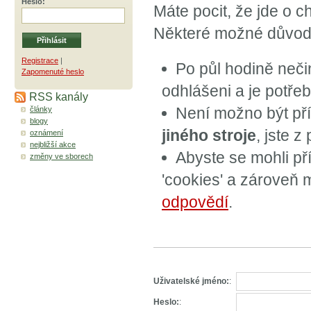
Heslo
:
Máte pocit, že jde o ch
Některé možné důvody,
Registrace
|
Po půl hodině neči
Zapomenuté heslo
odhlášeni a je potřeb
RSS kanály
Není možno být pří
články
blogy
jiného stroje
, jste 
oznámení
nejbližší akce
Abyste se mohli pří
změny ve sborech
'cookies' a zároveň m
odpovědí
.
Uživatelské jméno:
:
Heslo:
: