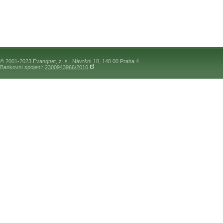
© 2001-2023 Evangnet, z. s., Návršní 18, 140 00 Praha 4
Bankovní spojení:
2300943966/2010