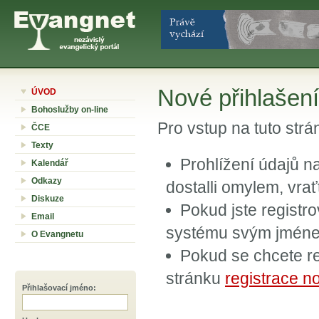
Nové přihlašení
ÚVOD
Bohoslužby on-line
Pro vstup na tuto str
ČCE
Texty
Prohlížení údajů n
Kalendář
Odkazy
dostalli omylem, vra
Diskuze
Pokud jste registr
Email
systému svým jméne
O Evangnetu
Pokud se chcete re
stránku
registrace n
Přihlašovací jméno
: