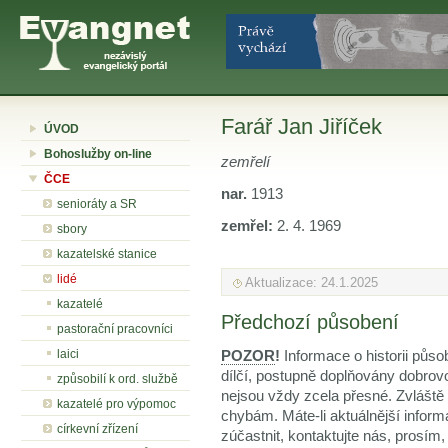
Farář Jan Jiříček
ÚVOD
Bohoslužby on-line
zemřelí
ČCE
nar.
1913
senioráty a SR
zemřel:
2. 4. 1969
sbory
kazatelské stanice
lidé
Aktualizace: 24.1.2025
kazatelé
Předchozí působení
pastorační pracovníci
laici
POZOR
!
Informace o historii půso
dílčí, postupně doplňovány dobrov
způsobilí k ord. službě
nejsou vždy zcela přesné. Zvláště
kazatelé pro výpomoc
chybám. Máte-li aktuálnější inform
církevní zřízení
zúčastnit, kontaktujte nás, prosím