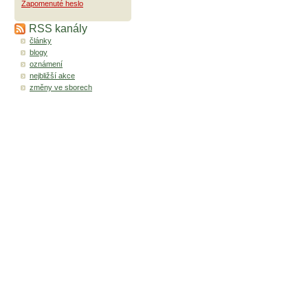
Zapomenuté heslo
RSS kanály
články
blogy
oznámení
nejbližší akce
změny ve sborech