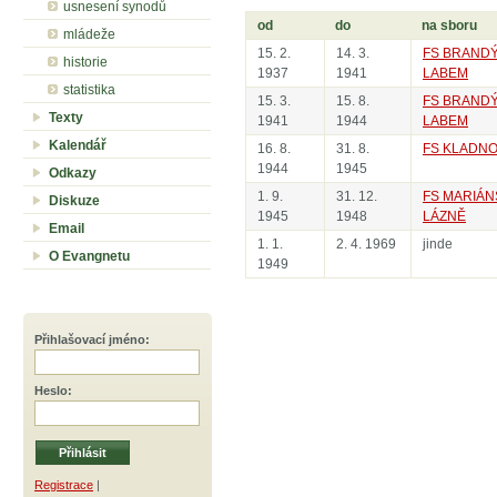
usnesení synodů
od
do
na sboru
mládeže
15. 2.
14. 3.
FS BRAND
historie
1937
1941
LABEM
statistika
15. 3.
15. 8.
FS BRAND
Texty
1941
1944
LABEM
Kalendář
16. 8.
31. 8.
FS KLADN
1944
1945
Odkazy
1. 9.
31. 12.
FS MARIÁN
Diskuze
1945
1948
LÁZNĚ
Email
1. 1.
2. 4. 1969
jinde
O Evangnetu
1949
Přihlašovací jméno
:
Heslo
:
Registrace
|