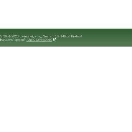
© 2001-2023 Evangnet, z. s., Návršní 18, 140 00 Praha 4
Bankovní spojení:
2300943966/2010