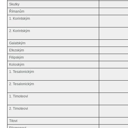
Skutky
Římanům
1. Korintským
2. Korintským
Galatským
Efezským
Filipským
Koloským
1. Tesalonickým
2. Tesalonickým
1. Timoteovi
2. Timoteovi
Titovi