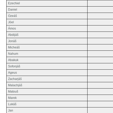
Ezechiel
Daniel
Ozeáš
Jóel
Ámos
Abdijáš
Jonáš
Micheáš
Nahum
Abakuk
Sofonjáš
Ageus
Zacharjáš
Malachjáš
Matouš
Marek
Lukáš
Jan