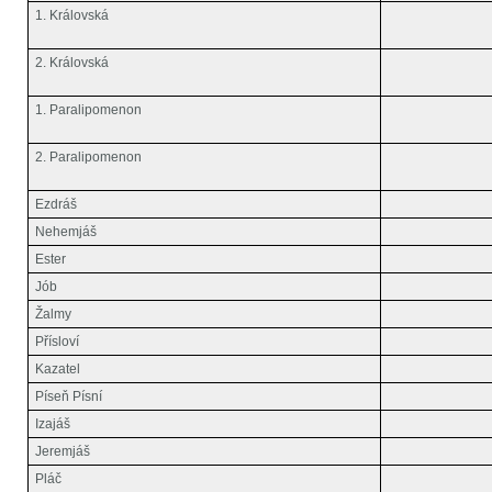
1. Královská
2. Královská
1. Paralipomenon
2. Paralipomenon
Ezdráš
Nehemjáš
Ester
Jób
Žalmy
Přísloví
Kazatel
Píseň Písní
Izajáš
Jeremjáš
Pláč