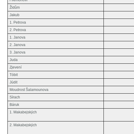
Filemonovi
Židům
Jakub
1. Petrova
2. Petrova
1. Janova
2. Janova
3. Janova
Juda
Zjevení
Tóbit
Júdit
Moudrost Šalamounova
Sírach
Báruk
1. Makabejských
2. Makabejských